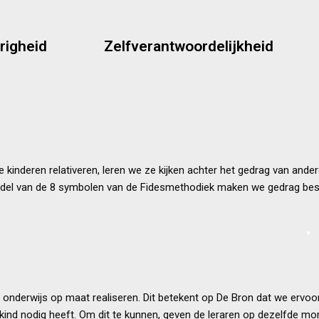
wisselende
al, interessante
medeleerlingen.
extra aan met
d
feedback van leraren of
righeid
Zelfverantwoordelijkheid
st wakkeren we de
bo
actief tijdens het leren en krijgen
n past. Dat leert
aan hun eigen leerproces. Ze zijn
en de leerlingen
Sa
Kinderen leren zelfsturing te geven
 goed mogelijk op
an een kind, en
n naar de
kinderen relativeren, leren we ze kijken achter het gedrag van ande
ddel van de 8 symbolen van de Fidesmethodiek maken we gedrag bes
n onderwijs op maat realiseren. Dit betekent op De Bron dat we ervoo
kind nodig heeft. Om dit te kunnen, geven de leraren op dezelfde mo