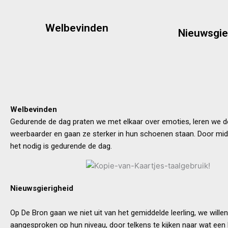
thema’s en af
maken wij ze sterk.
aantrekkelijk materia
weerbaarheid van de kinderen, zo
nieuwsgierigheid 
Welbevinden
Nieuwsgie
aan het zelfvertrouwen en de
wel zo fijn! Daarnaa
We bouwen samen met de kinderen
een aanbod dat bij he
kwaliteiten en talenten te ontdekken.
af te stemmen, krijg
Kinderen krijgen de kans om hun
het onderwijs hier zo
leermogelijkheden v
Door te kijke
Welbevinden
Gedurende de dag praten we met elkaar over emoties, leren we de 
weerbaarder en gaan ze sterker in hun schoenen staan. Door mi
het nodig is gedurende de dag.
Nieuwsgierigheid
Op De Bron gaan we niet uit van het gemiddelde leerling, we wille
aangesproken op hun niveau, door telkens te kijken naar wat een 