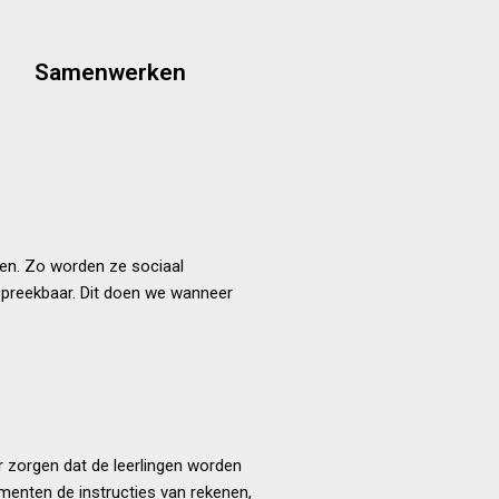
ag op zoveel mogelijk momenten.
Samenwerken
uwen. Dat doen we gedurende de
te leren en zelfvertrouwen op te
menwerken om met en van elkaar
ren. Zo worden ze sociaal
preekbaar. Dit doen we wanneer
r zorgen dat de leerlingen worden
menten de instructies van rekenen,