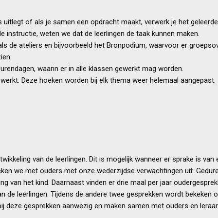
uitlegt of als je samen een opdracht maakt, verwerk je het geleerde. 
de instructie, weten we dat de leerlingen de taak kunnen maken.
 zoals de ateliers en bijvoorbeeld het Bronpodium, waarvoor er groep
ien.
urendagen, waarin er in alle klassen gewerkt mag worden.
ewerkt. Deze hoeken worden bij elk thema weer helemaal aangepast.
wikkeling van de leerlingen. Dit is mogelijk wanneer er sprake is va
eken we met ouders met onze wederzijdse verwachtingen uit. Geduren
ing van het kind. Daarnaast vinden er drie maal per jaar oudergespre
an de leerlingen. Tijdens de andere twee gesprekken wordt bekeken o
 bij deze gesprekken aanwezig en maken samen met ouders en leraar