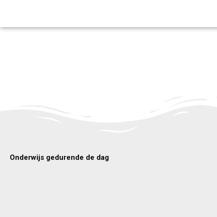
Ga
naar
de
inhoud
Onderwijs gedurende de dag
Lees m
Lees meer
werkvor