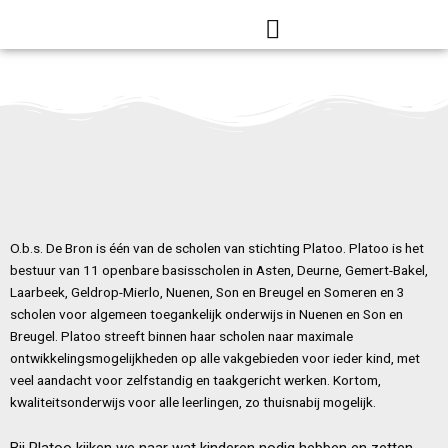
Ga
naar
de
inhoud
O.b.s. De Bron is één van de scholen van stichting Platoo. Platoo is het
bestuur van 11 openbare basisscholen in Asten, Deurne, Gemert-Bakel,
Laarbeek, Geldrop-Mierlo, Nuenen, Son en Breugel en Someren en 3
scholen voor algemeen toegankelijk onderwijs in Nuenen en Son en
Breugel. Platoo streeft binnen haar scholen naar maximale
ontwikkelingsmogelijkheden op alle vakgebieden voor ieder kind, met
veel aandacht voor zelfstandig en taakgericht werken. Kortom,
kwaliteitsonderwijs voor alle leerlingen, zo thuisnabij mogelijk.
Bij Platoo kijken we naar wat kinderen nodig hebben en zetten